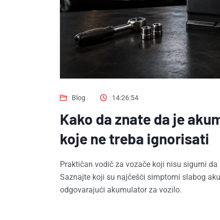
Blog
14:26:54
Kako da znate da je akum
koje ne treba ignorisati
Praktičan vodič za vozače koji nisu sigurni da 
Saznajte koji su najčešći simptomi slabog akum
odgovarajući akumulator za vozilo.