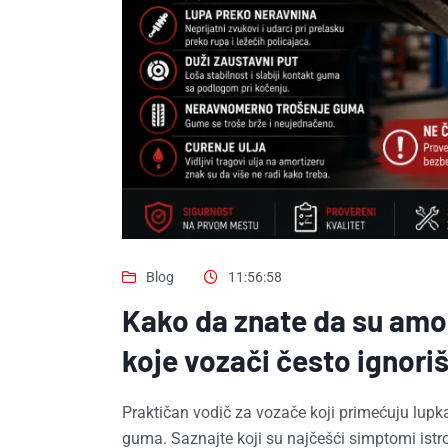
Blog
11:56:58
Kako da znate da su amo
koje vozači često ignori
Praktičan vodič za vozače koji primećuju lupkan
guma. Saznajte koji su najčešći simptomi istroš