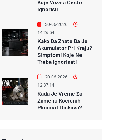
Koje Vozači Često
Ignorišu
30-06-2026
14:26:54
Kako Da Znate Da Je
Akumulator Pri Kraju?
Simptomi Koje Ne
Treba Ignorisati
20-06-2026
12:37:14
Kada Je Vreme Za
Zamenu Kočionih
Pločica I Diskova?