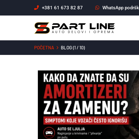
+381 61 673 82 87
WhatsApp podrš
POČETNA
BLOG (1 / 10)