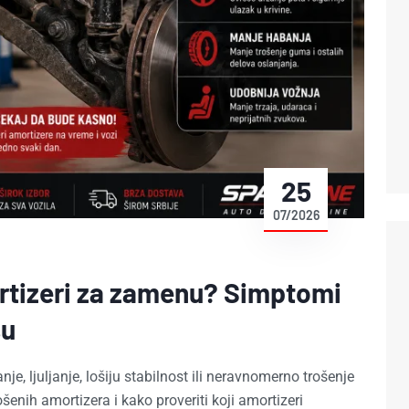
25
07/2026
rtizeri za zamenu? Simptomi
šu
je, ljuljanje, lošiju stabilnost ili neravnomerno trošenje
enih amortizera i kako proveriti koji amortizeri