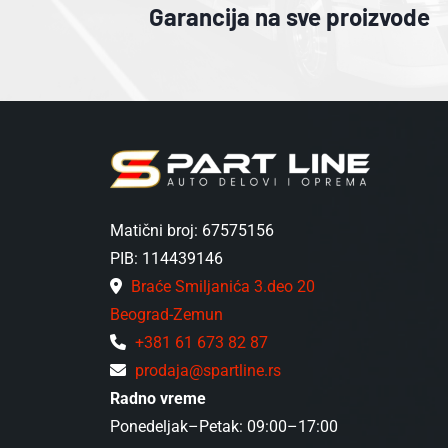
Garancija na sve proizvode
Matični broj: 67575156
PIB: 114439146
Braće Smiljanića 3.deo 20
Beograd-Zemun
+381 61 673 82 87
prodaja@spartline.rs
Radno vreme
Ponedeljak–Petak: 09:00–17:00