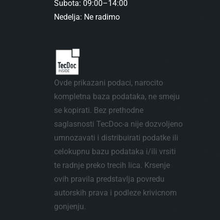
Subota: 09:00–14:00
Nedelja: Ne radimo
Ovde prikazani podaci, narocito
kompletna baza podataka, ne smeju
se kopirati. Bez prethodne
saglasnosti TecDoc-a nije dozvoljeno
umnozavati i distribuirati podatke ili
celokupnu bazu podataka i/ili vrsiti
te radnje preko trecih lica. Krsenje
ovih pravila predstavlja povredu
autorskih prava i podleze krivicnom
gonjenju.