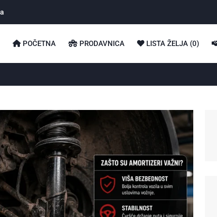
ka
POČETNA
PRODAVNICA
LISTA ŽELJA (
0
)