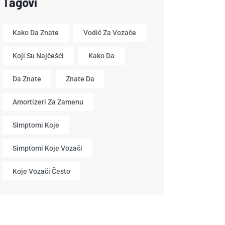
Tagovi
Kako Da Znate
Vodič Za Vozače
Koji Su Najčešći
Kako Da
Da Znate
Znate Da
Amortizeri Za Zamenu
Simptomi Koje
Simptomi Koje Vozači
Koje Vozači Često