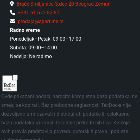
Braće Smiljanića 3.deo 20 Beograd-Zemun
+381 61 673 82 87
prodaja@spartline.rs
Radno vreme
Ponedeljak–Petak: 09:00–17:00
Subota: 09:00–14:00
Nedelja: Ne radimo
Ovde prikazani podaci, narocito kompletna baza podataka, ne
smeju se kopirati. Bez prethodne saglasnosti TecDoc-a nije
dozvoljeno umnozavati i distribuirati podatke ili celokupnu
bazu podataka i/ili vrsiti te radnje preko trecih lica. Krsenje
ovih pravila predstavlja povredu autorskih prava i podleze