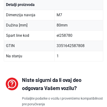
Detalji proizvoda
Dimenzija navoja
M7
Dužina [mm]
80mm
Spart line kod
el258780
GTIN
3351642587808
Na stanju
1
Niste sigurni da li ovaj deo
odgovara Vašem vozilu?
Pošaljite podatke o vozilu i proverićemo kompatibilnost
pre poručivanja