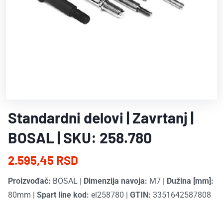
Standardni delovi | Zavrtanj |
BOSAL | SKU: 258.780
2.595,45 RSD
Proizvođač:
BOSAL
|
Dimenzija navoja:
M7
|
Dužina [mm]:
80mm
|
Spart line kod:
el258780
|
GTIN:
3351642587808