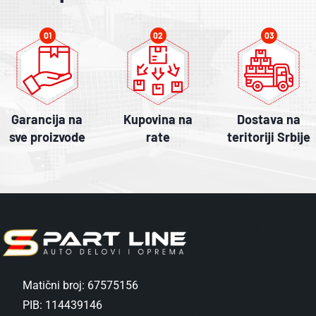
01
02
03
Garancija na
Kupovina na
Dostava na
sve proizvode
rate
teritoriji Srbije
Matični broj: 67575156
PIB: 114439146