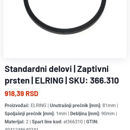
Standardni delovi | Zaptivni
prsten | ELRING | SKU: 366.310
918,39 RSD
Proizvođač:
ELRING
|
Unutrašnji prečnik [mm]:
81mm
|
Spoljašnji prečnik [mm]:
1mm
|
Debljina [mm]:
90mm
|
Materijal:
2
|
Spart line kod:
el366310
|
GTIN:
4041248640241