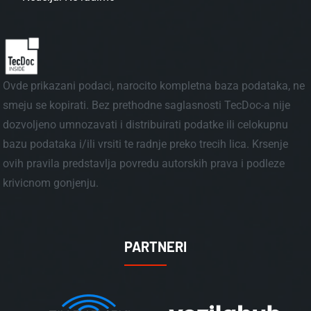
Ovde prikazani podaci, narocito kompletna baza podataka, ne
smeju se kopirati. Bez prethodne saglasnosti TecDoc-a nije
dozvoljeno umnozavati i distribuirati podatke ili celokupnu
bazu podataka i/ili vrsiti te radnje preko trecih lica. Krsenje
ovih pravila predstavlja povredu autorskih prava i podleze
krivicnom gonjenju.
PARTNERI