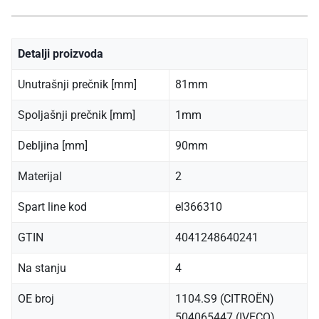
Detalji proizvoda
Unutrašnji prečnik [mm]
81mm
Spoljašnji prečnik [mm]
1mm
Debljina [mm]
90mm
Materijal
2
Spart line kod
el366310
GTIN
4041248640241
Na stanju
4
OE broj
1104.S9 (CITROËN)
504065447 (IVECO)