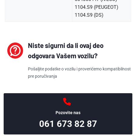
1104.S9 (PEUGEOT)
1104.S9 (DS)
Niste sigurni da li ovaj deo
odgovara Vašem vozilu?
Pošaljite podatke o vozilu i proverićemo kompatibilnost
pre poručivanja
Pozovite nas
061 673 82 87