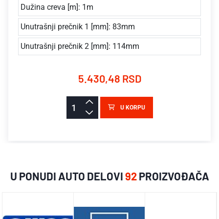
Dužina creva [m]: 1m
Unutrašnji prečnik 1 [mm]: 83mm
Unutrašnji prečnik 2 [mm]: 114mm
5.430,48 RSD
U KORPU
U PONUDI AUTO DELOVI
92
PROIZVOĐAČA