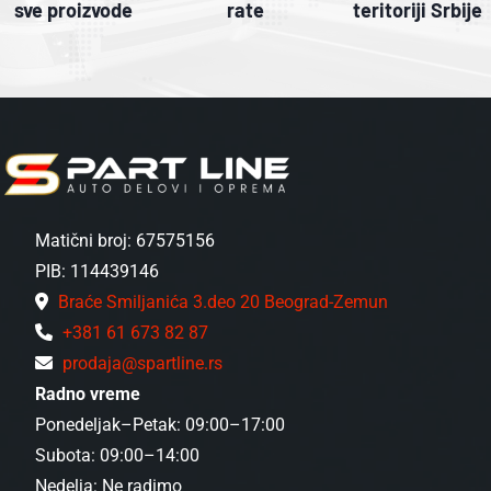
sve proizvode
rate
teritoriji Srbije
Matični broj: 67575156
PIB: 114439146
Braće Smiljanića 3.deo 20 Beograd-Zemun
+381 61 673 82 87
prodaja@spartline.rs
Radno vreme
Ponedeljak–Petak: 09:00–17:00
Subota: 09:00–14:00
Nedelja: Ne radimo