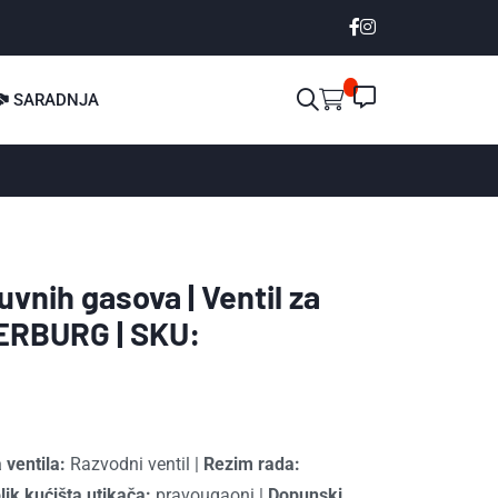
SARADNJA
uvnih gasova | Ventil za
PIERBURG | SKU:
 ventila:
Razvodni ventil
|
Rezim rada:
lik kućišta utikača:
pravougaoni
|
Dopunski