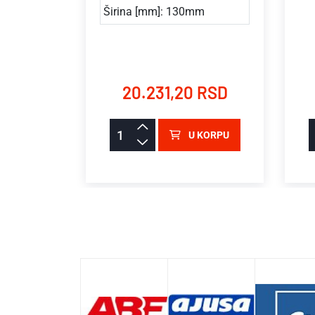
Širina [mm]: 130mm
a
ptivkom
 RSD
20.231,20 RSD
KORPU
U KORPU