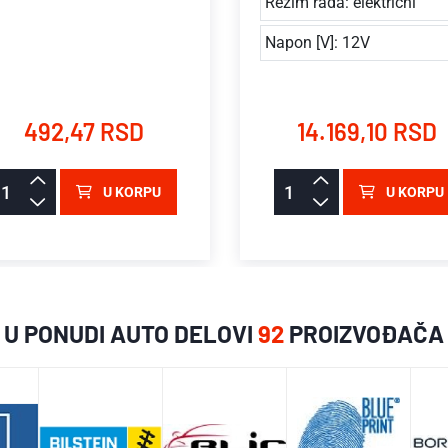
Rezim rada: električni
Napon [V]: 12V
492,47 RSD
14.169,10 RSD
U KORPU
U KORPU
U PONUDI AUTO DELOVI
92
PROIZVOĐAČA