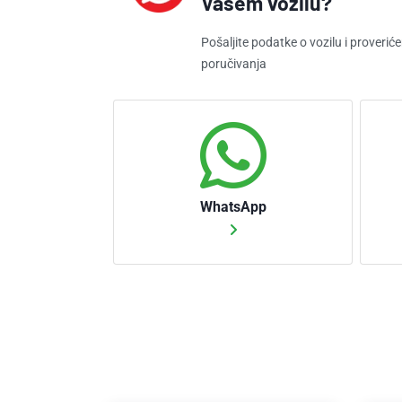
Vašem vozilu?
Pošaljite podatke o vozilu i proveri
poručivanja
WhatsApp