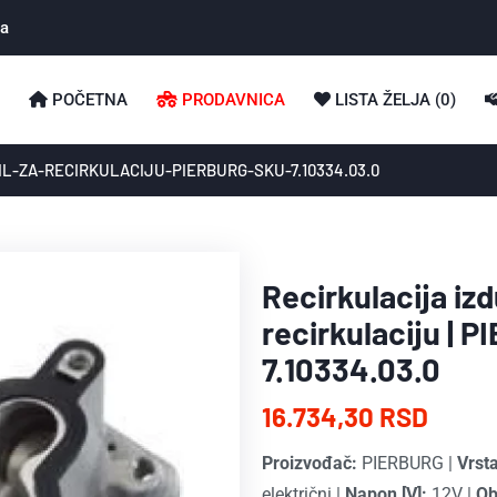
ka
POČETNA
PRODAVNICA
LISTA ŽELJA (
0
)
L-ZA-RECIRKULACIJU-PIERBURG-SKU-7.10334.03.0
Recirkulacija izd
recirkulaciju | 
7.10334.03.0
16.734,30 RSD
Proizvođač:
PIERBURG
|
Vrsta
električni
|
Napon [V]:
12V
|
Ob