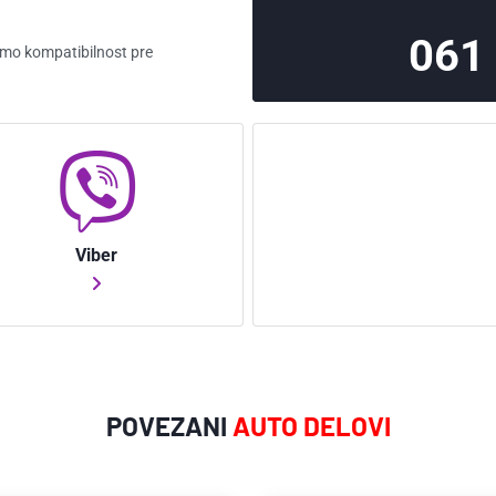
14 71 055 43
82 00 796 67
061
ćemo kompatibilnost pre
Viber
POVEZANI
AUTO DELOVI