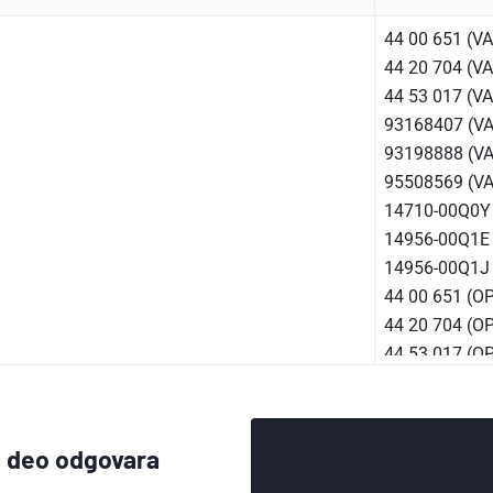
44 00 651 (V
44 20 704 (V
44 53 017 (V
93168407 (V
93198888 (V
95508569 (V
14710-00Q0Y
14956-00Q1E
14956-00Q1J
44 00 651 (O
44 20 704 (O
44 53 017 (O
93168407 (O
93198888 (O
95508569 (O
aj deo odgovara
14 71 003 85