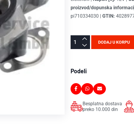
proizvod/dopunska informaci
pi710334030
|
GTIN:
402897
DODAJ U KORPU
Podeli
Besplatna dostava
preko 10.000 din