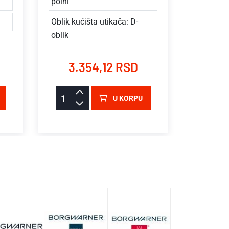
polni
Dopunsk
Oblik kućišta utikača: D-
proizvod
oblik
informac
3.354,12 RSD
59.
U KORPU