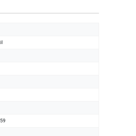
il
59