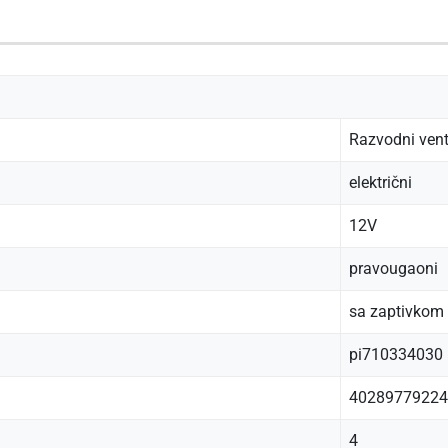
Razvodni vent
električni
12V
pravougaoni
sa zaptivkom
pi710334030
40289779224
4