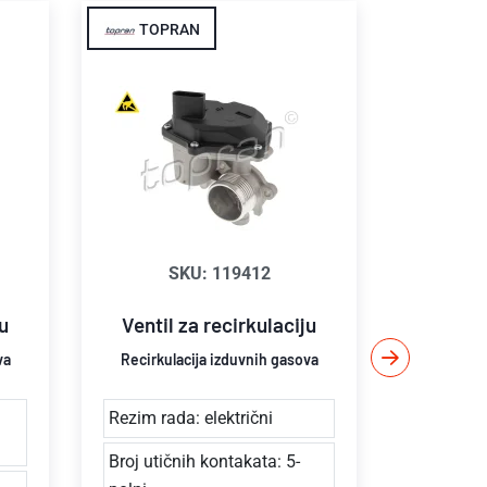
TOPRAN
PIER
SKU: 119412
SKU
Hladnj
ju
Ventil za recirkulaciju
izd
va
Recirkulacija izduvnih gasova
Recirkul
Rezim rada: električni
Rezim rad
Broj utičnih kontakata: 5-
Napon [V