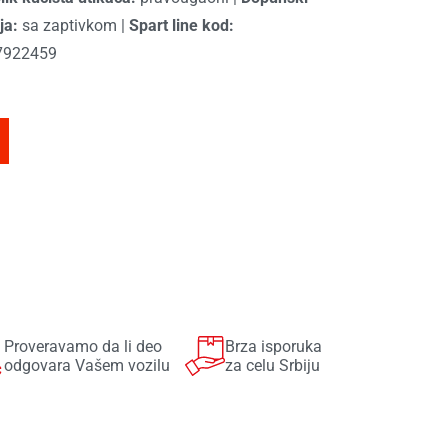
ja:
sa zaptivkom
|
Spart line kod:
7922459
Proveravamo da li deo
Brza isporuka
odgovara Vašem vozilu
za celu Srbiju