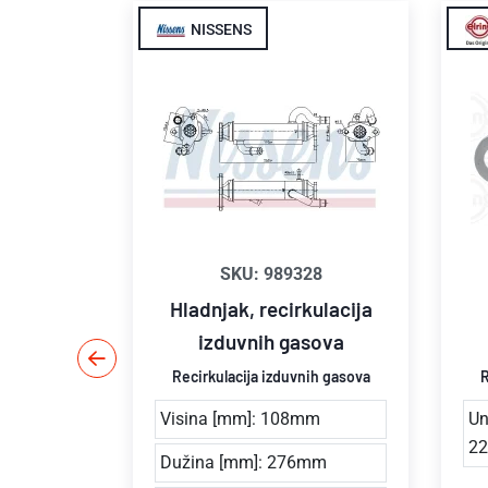
NISSENS
.00.0
SKU: 989328
kulacija
Hladnjak, recirkulacija
sova
izduvnih gasova
nih gasova
Recirkulacija izduvnih gasova
R
čni
Visina [mm]: 108mm
Un
2
Dužina [mm]: 276mm