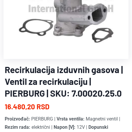
Recirkulacija izduvnih gasova |
Ventil za recirkulaciju |
PIERBURG | SKU: 7.00020.25.0
16.480,20 RSD
Proizvođač:
PIERBURG
|
Vrsta ventila:
Magnetni ventil
|
Rezim rada:
električni
|
Napon [V]:
12V
|
Dopunski