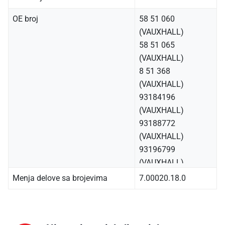
OE broj
58 51 060
(VAUXHALL)
58 51 065
(VAUXHALL)
8 51 368
(VAUXHALL)
93184196
(VAUXHALL)
93188772
(VAUXHALL)
93196799
(VAUXHALL)
55192348 (ALFA
Menja delove sa brojevima
7.00020.18.0
ROMEO)
55195196 (ALFA
ROMEO)