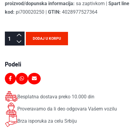
proizvod/dopunska informacija:
sa zaptivkom
|
Spart line
kod:
pi700020250
|
GTIN:
4028977527364
DODAJ U KORPU
Podeli
Besplatna dostava preko 10.000 din
Proveravamo da li deo odgovara Vašem vozilu
Brza isporuka za celu Srbiju