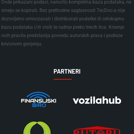
Ovde prikazani podaci, narocito kompletna baza podataka, ne
smeju se kopirati. Bez prethodne saglasnosti TecDoc-a nije
dozvoljeno umnozavati i distribuirati podatke ili celokupnu
bazu podataka i/ili vrsiti te radnje preko trecih lica. Krsenje
ovih pravila predstavlja povredu autorskih prava i podleze
krivicnom gonjenju.
PARTNERI