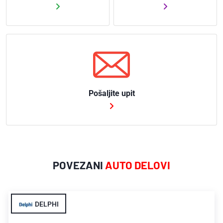
58 51 065 (OPEL)
8 51 368 (OPEL)
93184196 (OPEL)
93188772 (OPEL)
93196799 (OPEL)
Pošaljite upit
POVEZANI
AUTO DELOVI
DELPHI