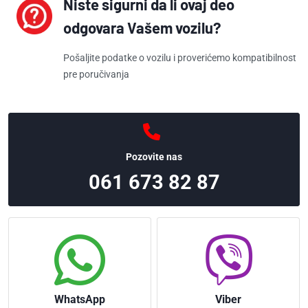
Niste sigurni da li ovaj deo
55204941 (ALFA
ROMEO)
odgovara Vašem vozilu?
71788549 (ALFA
ROMEO)
Pošaljite podatke o vozilu i proverićemo kompatibilnost
pre poručivanja
71789468 (ALFA
ROMEO)
55192348 (FIAT)
55195196 (FIAT)
55204941 (FIAT)
Pozovite nas
55219499 (FIAT)
061 673 82 87
71788549 (FIAT)
71789468 (FIAT)
55192348 (LANCIA)
55195196 (LANCIA)
55204941 (LANCIA)
71788549 (LANCIA)
71789468 (LANCIA)
WhatsApp
Viber
58 51 060 (OPEL)