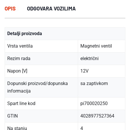
OPIS
ODGOVARA VOZILIMA
Detalji proizvoda
Vrsta ventila
Magnetni ventil
Rezim rada
električni
Napon [V]
12V
Dopunski proizvod/dopunska
sa zaptivkom
informacija
Spart line kod
pi700020250
GTIN
4028977527364
Na stanju
4