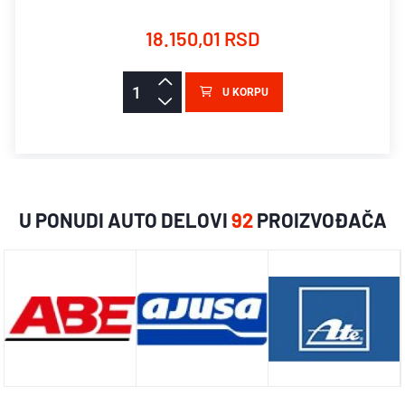
18.150,01 RSD
U KORPU
U PONUDI AUTO DELOVI
92
PROIZVOĐAČA