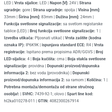
LED
|
Vrsta sijalice:
LED
|
Napon [V]:
24V
|
Strana
ugradnje:
gore
|
Strana ugradnje:
spolja
|
Visina [mm]:
33mm
|
Širina [mm]:
83mm
|
Dužina [mm]:
24mm
|
Funkcija svetlosne signalizacije:
sa svetlom registarske
tablice (LED)
|
Broj funkcija svetlosne signalizacije:
1
|
Izvedba utikača:
Pljosnati utikač
|
Vrsta zaštite (kodna
oznaka IP):
IP6K9K
|
ispunjava standard ECE:
R4
|
Vrsta
registracije:
Ispitano prema propisima ADR/GGVS
|
Broj
LED-sijalica:
4
|
Boja kućišta:
crna
|
Boja stakla svetlosne
signalizacije:
providna
|
Dopunski proizvod/dopunska
informacija 2:
bez voda (provodnika)
|
Dopunski
proizvod/dopunska informacija 2:
sa ramom
|
Količina:
1
|
Potrebna montaža/demontaža od strane stručnog
osoblja!:
|
SVHC:
7439-92-1; olovo
|
Spart line kod:
hl2ka010278-011
|
GTIN:
4082300267914