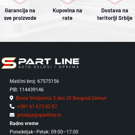
Garancija na
Kupovina na
Dostava na
sve proizvode
rate
teritoriji Srbije
Matični broj: 67575156
PIB: 114439146
Braće Smiljanića 3.deo 20 Beograd-Zemun
+381 61 673 82 87
prodaja@spartline.rs
Radno vreme
Ponedeljak–Petak: 09:00–17:00