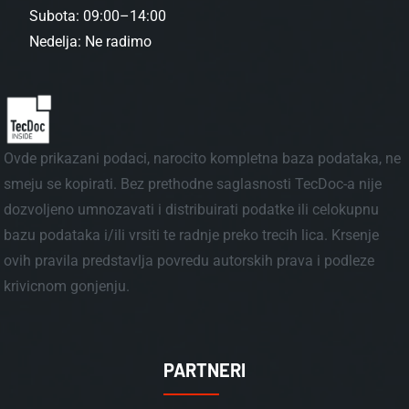
Subota: 09:00–14:00
Nedelja: Ne radimo
Ovde prikazani podaci, narocito kompletna baza podataka, ne
smeju se kopirati. Bez prethodne saglasnosti TecDoc-a nije
dozvoljeno umnozavati i distribuirati podatke ili celokupnu
bazu podataka i/ili vrsiti te radnje preko trecih lica. Krsenje
ovih pravila predstavlja povredu autorskih prava i podleze
krivicnom gonjenju.
PARTNERI