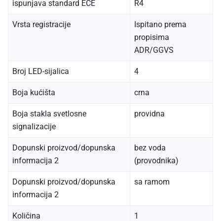
ispunjava standard ECE
R4
Vrsta registracije
Ispitano prema
propisima
ADR/GGVS
Broj LED-sijalica
4
Boja kućišta
crna
Boja stakla svetlosne
providna
signalizacije
Dopunski proizvod/dopunska
bez voda
informacija 2
(provodnika)
Dopunski proizvod/dopunska
sa ramom
informacija 2
Količina
1