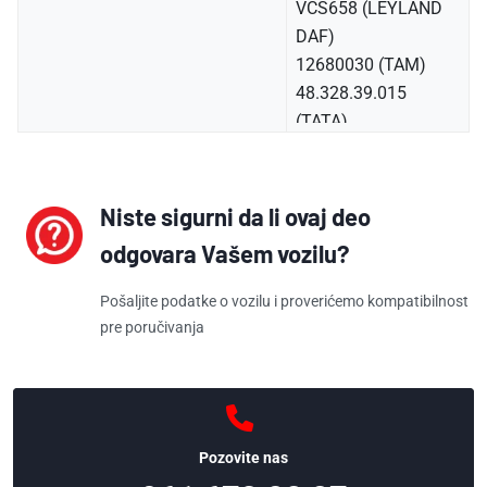
VCS658 (LEYLAND
DAF)
12680030 (TAM)
48.328.39.015
(TATA)
1 182 605 2
(LIEBHERR)
F693278 (JOHN
Niste sigurni da li ovaj deo
DEERE)
odgovara Vašem vozilu?
2AF-06-11950
(KOMATSU)
Pošaljite podatke o vozilu i proverićemo kompatibilnost
1012215 (ZIEGLER)
pre poručivanja
134679 (SOLARIS)
80-864-003-01
(ARTEGA)
T4108.020.010
Pozovite nas
(LOTUS