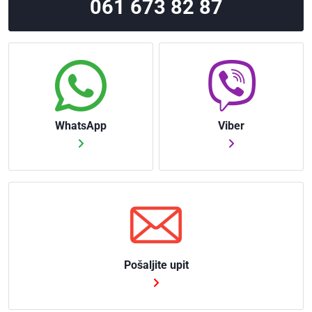
(YOUNGMAN))
061 673 82 87
7700125 (AGRIFAC)
7611003N134
(ALEXANDER
DENNIS)
WhatsApp
Viber
Pošaljite upit