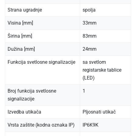
Strana ugradnje
spolja
Visina [mm]
33mm
Širina [mm]
83mm
Dužina [mm]
24mm
Funkcija svetlosne signalizacije
sa svetlom
registarske tablice
(LED)
Broj funkcija svetlosne
1
signalizacije
Izvedba utikača
Pljosnati utikač
Vrsta zaštite (kodna oznaka IP)
IP6K9K