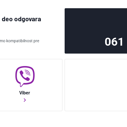
aj deo odgovara
061
ćemo kompatibilnost pre
Viber