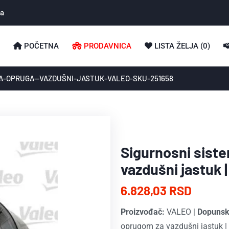
ka
POČETNA
PRODAVNICA
LISTA ŽELJA (
0
)
A-OPRUGA--VAZDUŠNI-JASTUK-VALEO-SKU-251658
Sigurnosni siste
vazdušni jastuk 
6.828,03 RSD
Proizvođač:
VALEO
|
Dopunsk
oprugom za vazdušni jastuk
|