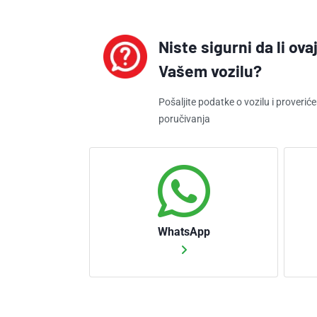
Niste sigurni da li ov
Vašem vozilu?
Pošaljite podatke o vozilu i proveri
poručivanja
WhatsApp