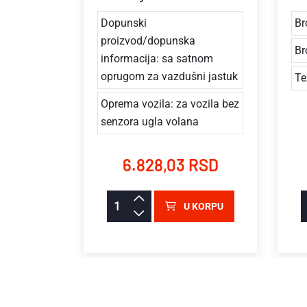
Dopunski
Br
proizvod/dopunska
Br
informacija: sa satnom
oprugom za vazdušni jastuk
Te
Oprema vozila: za vozila bez
senzora ugla volana
6.828,03 RSD
U KORPU