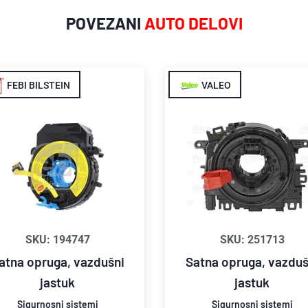
POVEZANI
AUTO DELOVI
FEBI BILSTEIN
VALEO
SKU: 194747
SKU: 251713
atna opruga, vazdušni
Satna opruga, vazduš
jastuk
jastuk
Sigurnosni sistemi
Sigurnosni sistemi