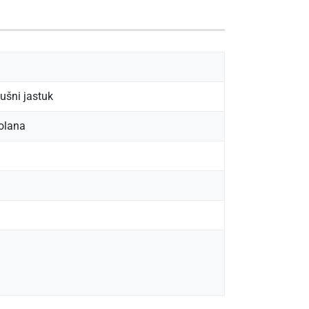
šni jastuk
volana