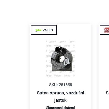
VALEO
SKU: 251658
Satna opruga, vazdušni
S
jastuk
Sigurnosni sistemi