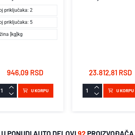
oj priključaka: 2
oj priključaka: 5
žina [kg]kg
946,09 RSD
23.812,81 RSD
U KORPU
U KORPU
U PONUDI AUTO DELOVI
92
PROIZVOĐAČA