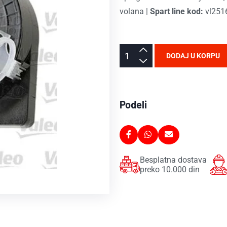
volana
|
Spart line kod:
vl251
DODAJ U KORPU
Podeli
Besplatna dostava
preko 10.000 din