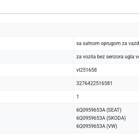
sa satnom oprugom za vazdu
za vozila bez senzora ugla 
vl251658
3276422516581
1
6Q0959653A (SEAT)
6Q0959653A (SKODA)
6Q0959653A (VW)