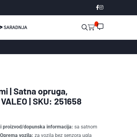
SARADNJA
mi | Satna opruga,
| VALEO | SKU: 251658
i proizvod/dopunska informacija:
sa satnom
Oprema vozila:
za vozila bez senzora ugla