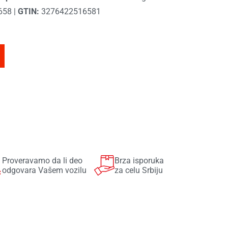
658
|
GTIN:
3276422516581
Proveravamo da li deo
Brza isporuka
odgovara Vašem vozilu
za celu Srbiju