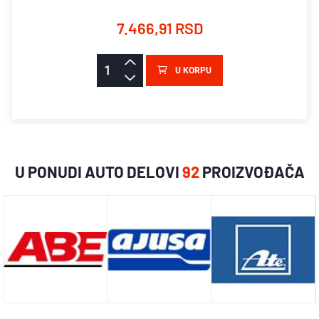
7.466,91 RSD
U KORPU
U PONUDI AUTO DELOVI
92
PROIZVOĐAČA