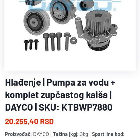
Hlađenje | Pumpa za vodu +
komplet zupčastog kaiša |
DAYCO | SKU: KTBWP7880
20.255,40 RSD
Proizvođač:
DAYCO
|
Težina [kg]:
3kg
|
Spart line kod: