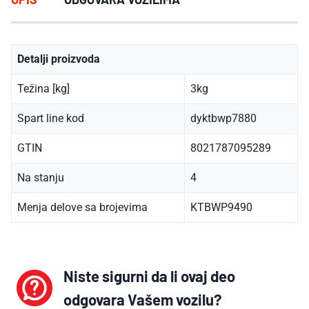
Detalji proizvoda
Težina [kg]
3kg
Spart line kod
dyktbwp7880
GTIN
8021787095289
Na stanju
4
Menja delove sa brojevima
KTBWP9490
Niste sigurni da li ovaj deo
odgovara Vašem vozilu?