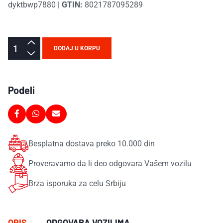
dyktbwp7880
|
GTIN:
8021787095289
DODAJ U KORPU
Podeli
Besplatna dostava preko 10.000 din
Proveravamo da li deo odgovara Vašem vozilu
Brza isporuka za celu Srbiju
OPIS
ODGOVARA VOZILIMA