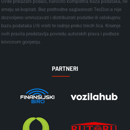
Ovde prikazani podaci, narocito kompletna baza podataka, ne
smeju se kopirati. Bez prethodne saglasnosti TecDoc-a nije
dozvoljeno umnozavati i distribuirati podatke ili celokupnu
bazu podataka i/ili vrsiti te radnje preko trecih lica. Krsenje
ovih pravila predstavlja povredu autorskih prava i podleze
krivicnom gonjenju.
PARTNERI