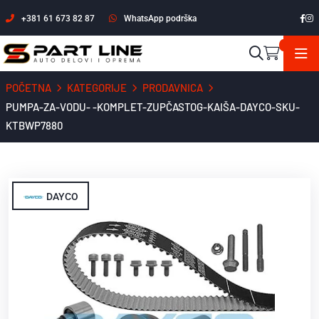
+381 61 673 82 87
WhatsApp podrška
POČETNA
KATEGORIJE
PRODAVNICA
PUMPA-ZA-VODU- -KOMPLET-ZUPČASTOG-KAIŠA-DAYCO-SKU-
KTBWP7880
DAYCO