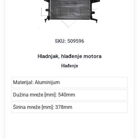
SKU: 509596
Hladnjak, hlađenje motora
Hlađenje
Materijal: Aluminijum
Dužina mreže [mm]: 540mm
Širina mreže [mm]: 378mm