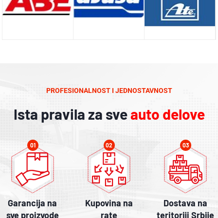
PROFESIONALNOST I JEDNOSTAVNOST
Ista pravila za sve
auto delove
01
02
03
Garancija na
Kupovina na
Dostava na
sve proizvode
rate
teritoriji Srbije