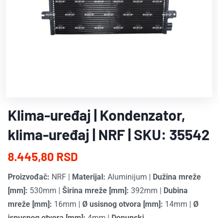
Klima-uređaj | Kondenzator,
klima-uređaj | NRF | SKU: 35542
8.445,80 RSD
Proizvođač:
NRF
|
Materijal:
Aluminijum
|
Dužina mreže
[mm]:
530mm
|
Širina mreže [mm]:
392mm
|
Dubina
mreže [mm]:
16mm
|
Ø usisnog otvora [mm]:
14mm
|
Ø
ispusnog otvora [mm]:
4mm
|
Dopunski