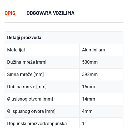
OPIS
ODGOVARA VOZILIMA
Detalji proizvoda
Materijal
Aluminijum
Dužina mreže [mm]
530mm
Širina mreže [mm]
392mm
Dubina mreže [mm]
16mm
Ø usisnog otvora [mm]
14mm
Ø ispusnog otvora [mm]
4mm
Dopunski proizvod/dopunska
11