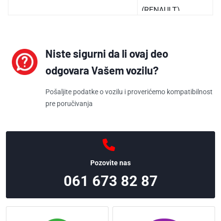
(RENAULT)
8200182361
(DACIA)
Niste sigurni da li ovaj deo
odgovara Vašem vozilu?
Pošaljite podatke o vozilu i proverićemo kompatibilnost
pre poručivanja
Pozovite nas
061 673 82 87