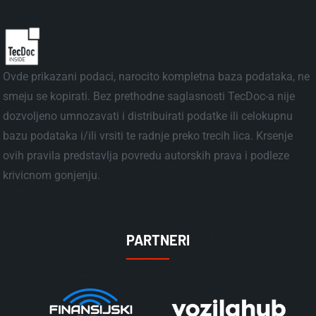
Ovde prikazani podaci, narocito kompletna baza podataka, ne
smeju se kopirati. Bez prethodne saglasnosti TecDoc-a nije
dozvoljeno umnozavati i distribuirati podatke ili celokupnu
bazu podataka i/ili vrsiti te radnje preko trecih lica. Krsenje
ovih pravila predstavlja povredu autorskih prava i podleze
krivicnom gonjenju.
PARTNERI