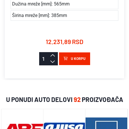
Dužina mreže [mm]: 565mm
Širina mreže [mm]: 385mm
12.231,89 RSD
U KORPU
U PONUDI AUTO DELOVI
92
PROIZVOĐAČA