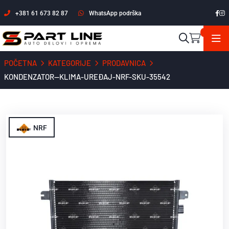
+381 61 673 82 87
WhatsApp podrška
POČETNA
KATEGORIJE
PRODAVNICA
KONDENZATOR--KLIMA-UREĐAJ-NRF-SKU-35542
NRF