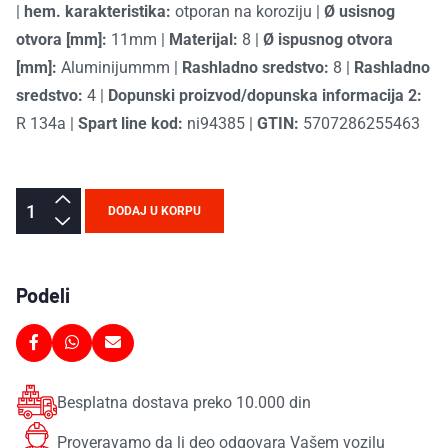
|
hem. karakteristika:
otporan na koroziju
|
Ø usisnog
otvora [mm]:
11mm
|
Materijal:
8
|
Ø ispusnog otvora
[mm]:
Aluminijummm
|
Rashladno sredstvo:
8
|
Rashladno
sredstvo:
4
|
Dopunski proizvod/dopunska informacija 2:
R 134a
|
Spart line kod:
ni94385
|
GTIN:
5707286255463
DODAJ U KORPU
Podeli
Besplatna dostava preko 10.000 din
Proveravamo da li deo odgovara Vašem vozilu