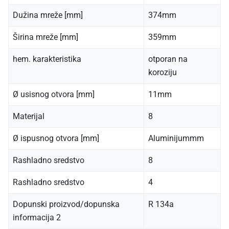
Dužina mreže [mm]
374mm
Širina mreže [mm]
359mm
hem. karakteristika
otporan na
koroziju
Ø usisnog otvora [mm]
11mm
Materijal
8
Ø ispusnog otvora [mm]
Aluminijummm
Rashladno sredstvo
8
Rashladno sredstvo
4
Dopunski proizvod/dopunska
R 134a
informacija 2