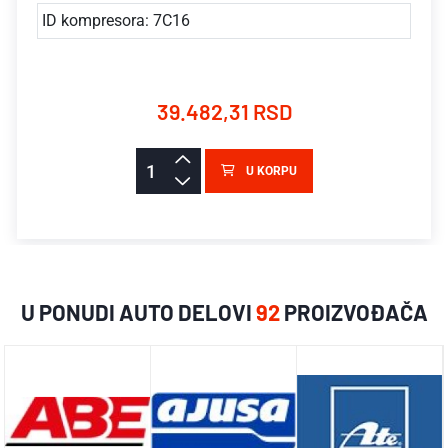
ID kompresora: 7C16
39.482,31 RSD
U KORPU
U PONUDI AUTO DELOVI
92
PROIZVOĐAČA