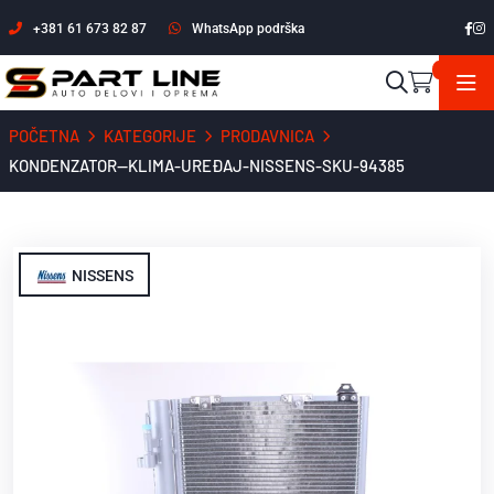
+381 61 673 82 87
WhatsApp podrška
POČETNA
KATEGORIJE
PRODAVNICA
KONDENZATOR--KLIMA-UREĐAJ-NISSENS-SKU-94385
NISSENS