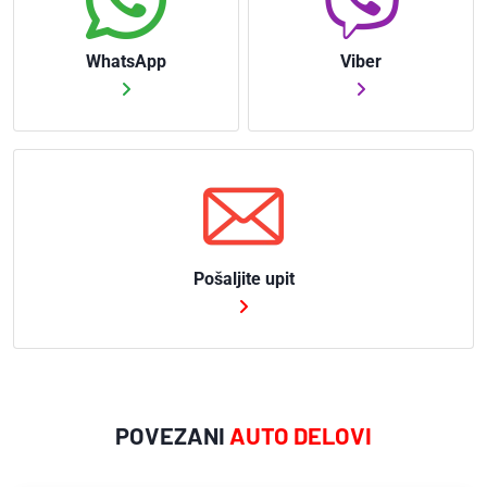
(VAUXHALL)
9119177
WhatsApp
Viber
(VAUXHALL)
9130611
(VAUXHALL)
9131831
(VAUXHALL)
93170622
(VAUXHALL)
95515192
Pošaljite upit
(VAUXHALL)
POVEZANI
AUTO DELOVI