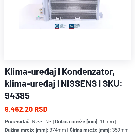
Klima-uređaj | Kondenzator,
klima-uređaj | NISSENS | SKU:
94385
9.462,20 RSD
Proizvođač:
NISSENS
|
Dubina mreže [mm]:
16mm
|
Dužina mreže [mm]:
374mm
|
Širina mreže [mm]:
359mm