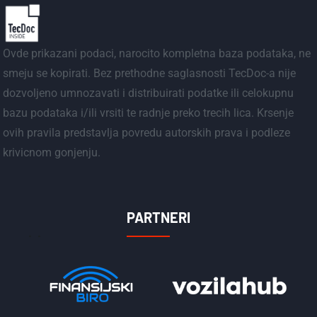
Ovde prikazani podaci, narocito kompletna baza podataka, ne
smeju se kopirati. Bez prethodne saglasnosti TecDoc-a nije
dozvoljeno umnozavati i distribuirati podatke ili celokupnu
bazu podataka i/ili vrsiti te radnje preko trecih lica. Krsenje
ovih pravila predstavlja povredu autorskih prava i podleze
krivicnom gonjenju.
PARTNERI