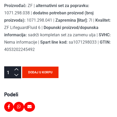
Proizvođač:
ZF
|
alternativni set za popravku:
1071.298.038
|
dodatno potreban proizvod (broj
proizvoda):
1071.298.041
|
Zapremina [litar]:
7l
|
Kvalitet:
ZF LifeguardFluid 6
|
Dopunski proizvod/dopunska
informacija:
sadrži kompletan set za zamenu ulja
|
SVHC:
Nema informacije
|
Spart line kod:
sa1071298033
|
GTIN:
4053202245492
DODAJ U KORPU
Podeli