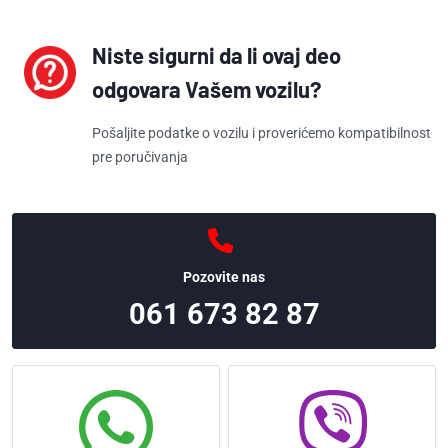
Niste sigurni da li ovaj deo
odgovara Vašem vozilu?
Pošaljite podatke o vozilu i proverićemo kompatibilnost
pre poručivanja
Pozovite nas
061 673 82 87