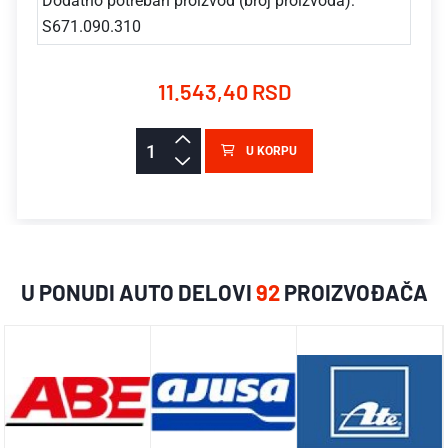
Dodatno potreban proizvod (broj proizvoda):
S671.090.310
11.543,40 RSD
U KORPU
U PONUDI AUTO DELOVI
92
PROIZVOĐAČA