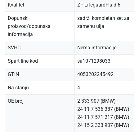
Kvalitet
ZF LifeguardFluid 6
Dopunski
sadrži kompletan set za
proizvod/dopunska
zamenu ulja
informacija
SVHC
Nema informacije
Spart line kod
sa1071298033
GTIN
4053202245492
Na stanju
4
OE broj
2 333 907 (BMW)
24 11 7 536 387 (BMW)
24 11 7 571 217 (BMW)
24 15 2 333 907 (BMW)