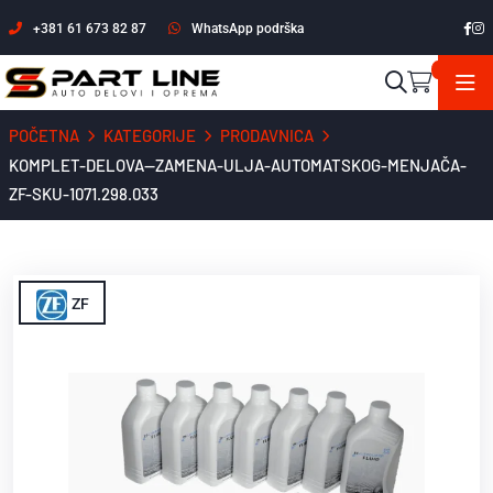
+381 61 673 82 87
WhatsApp podrška
POČETNA
KATEGORIJE
PRODAVNICA
KOMPLET-DELOVA--ZAMENA-ULJA-AUTOMATSKOG-MENJAČA-
ZF-SKU-1071.298.033
ZF