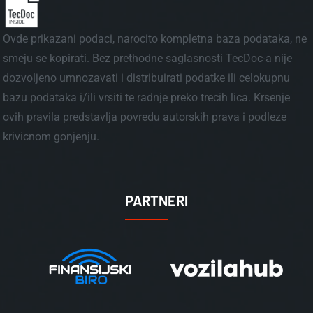
Ovde prikazani podaci, narocito kompletna baza podataka, ne
smeju se kopirati. Bez prethodne saglasnosti TecDoc-a nije
dozvoljeno umnozavati i distribuirati podatke ili celokupnu
bazu podataka i/ili vrsiti te radnje preko trecih lica. Krsenje
ovih pravila predstavlja povredu autorskih prava i podleze
krivicnom gonjenju.
PARTNERI