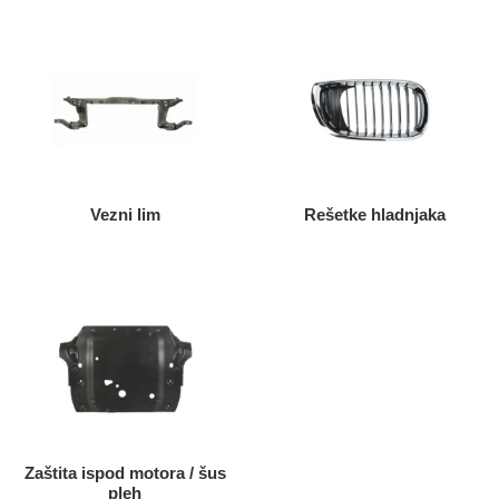
Vezni lim
Rešetke hladnjaka
Zaštita ispod motora / šus
pleh