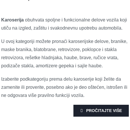
Karoserija
obuhvata spoljne i funkcionalne delove vozila koji
utiču na izgled, zaštitu i svakodnevnu upotrebu automobila.
U ovoj kategoriji možete pronaći karoserijske delove, branike,
maske branika, blatobrane, retrovizore, poklopce i stakla
retrovizora, rešetke hladnjaka, haube, brave, ručice vrata,
podizače stakla, amortizere gepeka i sajle haube.
Izaberite podkategoriju prema delu karoserije koji želite da
zamenite ili proverite, posebno ako je deo oštećen, istrošen ili
ne odgovara više pravilno funkciji vozila.
PROČITAJTE VIŠE