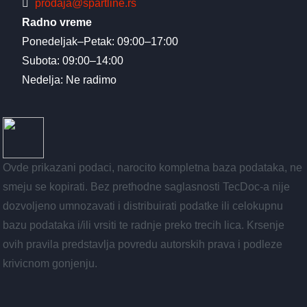
prodaja@spartline.rs
Radno vreme
Ponedeljak–Petak: 09:00–17:00
Subota: 09:00–14:00
Nedelja: Ne radimo
Ovde prikazani podaci, narocito kompletna baza podataka, ne
smeju se kopirati. Bez prethodne saglasnosti TecDoc-a nije
dozvoljeno umnozavati i distribuirati podatke ili celokupnu
bazu podataka i/ili vrsiti te radnje preko trecih lica. Krsenje
ovih pravila predstavlja povredu autorskih prava i podleze
krivicnom gonjenju.