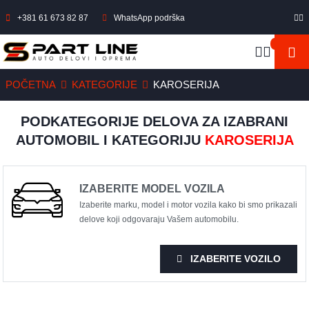
+381 61 673 82 87
WhatsApp podrška
POČETNA
KATEGORIJE
KAROSERIJA
PODKATEGORIJE DELOVA ZA IZABRANI
AUTOMOBIL I KATEGORIJU
KAROSERIJA
IZABERITE MODEL VOZILA
Izaberite marku, model i motor vozila kako bi smo prikazali
delove koji odgovaraju Vašem automobilu.
IZABERITE VOZILO