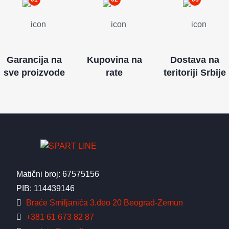
Garancija na
Kupovina na
Dostava na
sve proizvode
rate
teritoriji Srbije
Matični broj: 67575156
PIB: 114439146
Braće Smiljanića 3.deo 20 Beograd-Zemun
+381 61 673 82 87