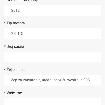
* Tip motora
* Broj šasije
* Željeni deo
* Vaše ime