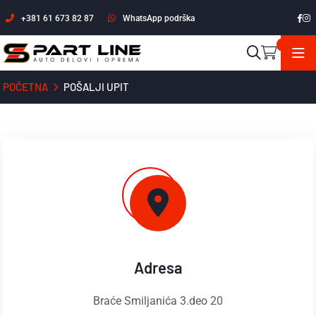
+381 61 673 82 87
WhatsApp podrška
POČETNA
POŠALJI UPIT
Adresa
Braće Smiljanića 3.deo 20