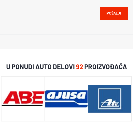
POŠALJI
U PONUDI AUTO DELOVI
92
PROIZVOĐAČA