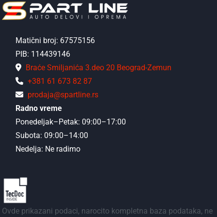
Matični broj: 67575156
PIB: 114439146
Braće Smiljanića 3.deo 20 Beograd-Zemun
+381 61 673 82 87
prodaja@spartline.rs
Radno vreme
Ponedeljak–Petak: 09:00–17:00
Subota: 09:00–14:00
Nedelja: Ne radimo
Ovde prikazani podaci, narocito kompletna baza podataka, ne