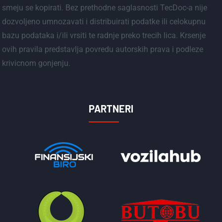
smeju se kopirati. Bez prethodne saglasnosti TecDoc-a nije
dozvoljeno umnozavati i distribuirati podatke ili celokupnu
bazu podataka i/ili vrsiti te radnje preko trecih lica. Krsenje
ovih pravila predstavlja povredu autorskih prava i podleze
krivicnom gonjenju.
PARTNERI